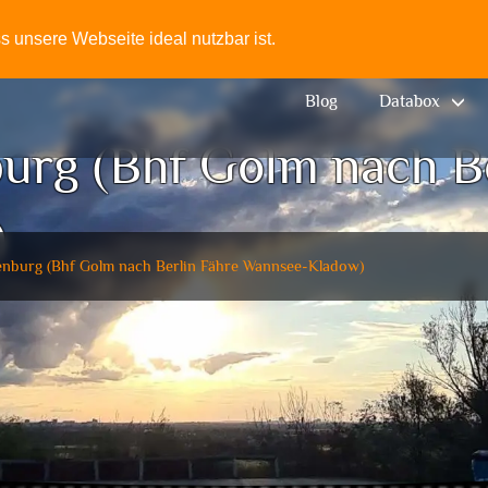
 unsere Webseite ideal nutzbar ist.
Blog
Databox
rg (Bhf Golm nach Be
)
nburg (Bhf Golm nach Berlin Fähre Wannsee-Kladow)