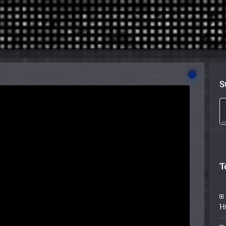
S
T
H