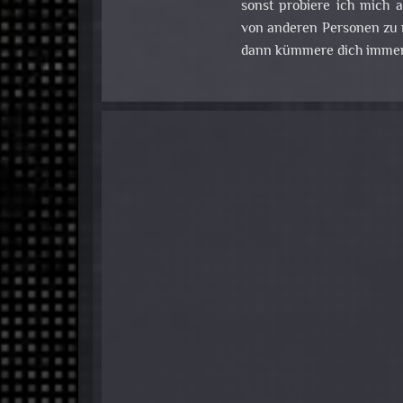
sonst probiere ich mich
von anderen Personen zu m
dann kümmere dich immer