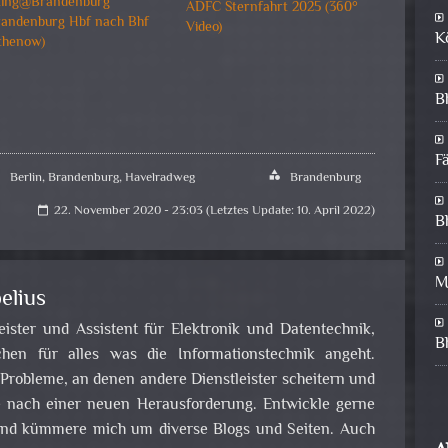
king@Brandenburg
ADFC Sternfahrt 2025 (360°
randenburg Hbf nach Bhf
Video)
K
thenow)
B
F
Berlin
,
Brandenburg
,
Havelradweg
category
Brandenburg
22. November 2020 - 23:03 (Letztes Update: 10. April 2022)
calendar_today
B
M
elius
leister und Assistent für Elektronik und Datentechnik,
B
en für alles was die Informationstechnik angeht.
obleme, an denen andere Dienstleister scheitern und
e nach einer neuen Herausforderung. Entwickle gerne
nd kümmere mich um diverse Blogs und Seiten. Auch