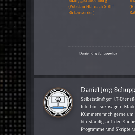
Biking@Brandenburg
Bi
(Potsdam Hbf nach S-Bhf
(B
Birkenwerder)
Ra
Daniel Jörg Schuppelius
Daniel Jörg Schupp
Selbstständiger IT-Dienst
Ich bin sozusagen Mädch
Kümmere mich gerne um Pr
bin ständig auf der Such
Programme und Skripte u