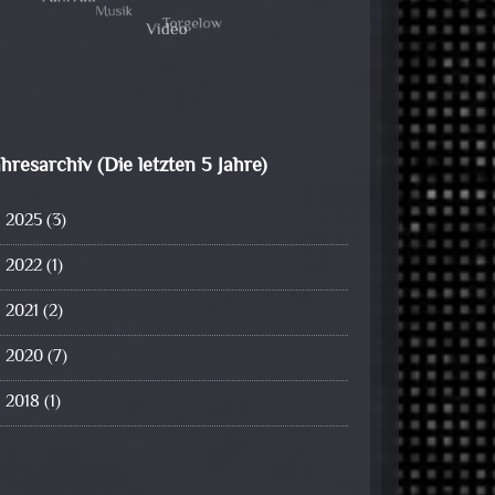
ahresarchiv (Die letzten 5 Jahre)
2025
(3)
2022
(1)
2021
(2)
2020
(7)
2018
(1)