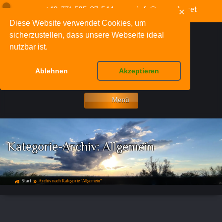
+49-331-585-07-544
info@my-velo.net
✕
Diese Website verwendet Cookies, um
sicherzustellen, dass unsere Webseite ideal
nutzbar ist.
Ablehnen
Akzeptieren
Menü
Kategorie-Archiv:
Allgemein
Start
Archiv nach Kategorie "Allgemein"
home_work
double_arrow