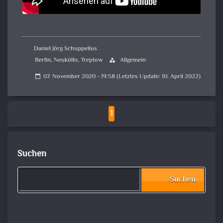
Daniel Jörg Schuppelius
Berlin
,
Neukölln
,
Treptow
Allgemein
category
07. November 2020 - 19:58 (Letztes Update: 10. April 2022)
calendar_today
1
Suchen
Suchen